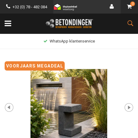
0
+32 (0) 78 - 482 084
Lage verzendkosten
VOORJAARS MEGADEAL