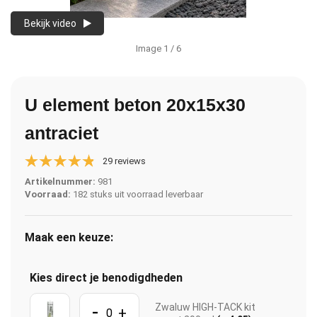
Bekijk video
Image
1
/ 6
U element beton 20x15x30
antraciet
29 reviews
Artikelnummer:
981
Voorraad:
182 stuks uit voorraad leverbaar
Maak een keuze:
Kies direct je benodigdheden
-
Zwaluw HIGH-TACK kit
+