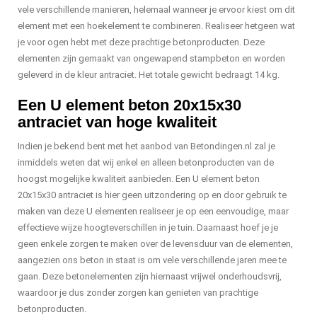
vele verschillende manieren, helemaal wanneer je ervoor kiest om dit
element met een hoekelement te combineren. Realiseer hetgeen wat
je voor ogen hebt met deze prachtige betonproducten. Deze
elementen zijn gemaakt van ongewapend stampbeton en worden
geleverd in de kleur antraciet. Het totale gewicht bedraagt 14 kg.
Een U element beton 20x15x30
antraciet van hoge kwaliteit
Indien je bekend bent met het aanbod van Betondingen.nl zal je
inmiddels weten dat wij enkel en alleen betonproducten van de
hoogst mogelijke kwaliteit aanbieden. Een U element beton
20x15x30 antraciet is hier geen uitzondering op en door gebruik te
maken van deze U elementen realiseer je op een eenvoudige, maar
effectieve wijze hoogteverschillen in je tuin. Daarnaast hoef je je
geen enkele zorgen te maken over de levensduur van de elementen,
aangezien ons beton in staat is om vele verschillende jaren mee te
gaan. Deze betonelementen zijn hiernaast vrijwel onderhoudsvrij,
waardoor je dus zonder zorgen kan genieten van prachtige
betonproducten.