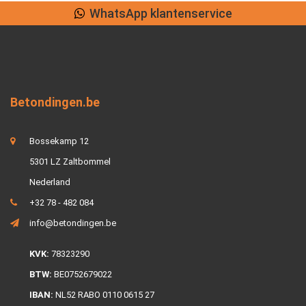
WhatsApp klantenservice
Betondingen.be
Bossekamp 12
5301 LZ Zaltbommel
Nederland
+32 78 - 482 084
info@betondingen.be
KVK:
78323290
BTW:
BE0752679022
IBAN:
NL52 RABO 0110 0615 27