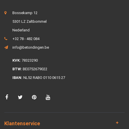
Bossekamp 12
5301 LZ Zaltbommel
Nederland
+32 78 - 482 084
info@betondingen.be
KVK:
78323290
BTW:
BE0752679022
IBAN:
NL52 RABO 0110 0615 27
Klantenservice