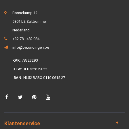
Bossekamp 12
5301 LZ Zaltbommel
Nederland
+32 78 - 482 084
info@betondingen.be
KVK:
78323290
BTW:
BE0752679022
IBAN:
NL52 RABO 0110 0615 27
Klantenservice