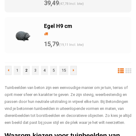
39,49
(47,78 Incl. btw)
Egel H9 cm
15,79
(19,11 Incl. btw)
1
2
3
4
5
15
Tuinbeelden van beton zijn een eenvoudige manier om je tuin, terras of
oprit meer sfeer en karakter te geven. Ze zijn stevig, weerbestendig en
passen door hun neutrale uitstraling in vrijwel elke tuin. Bij Betondingen
vind je betonnen tuinbeelden in uiteenlopende vormen en maten, van
dierenbeelden tot borstbeelden en decoratieve objecten. Zo kies je altijd
een beeld dat past bij jouw stijl en de plek waar je het wilt neerzetten.
Waarom kiezen voor tuinbeelden van