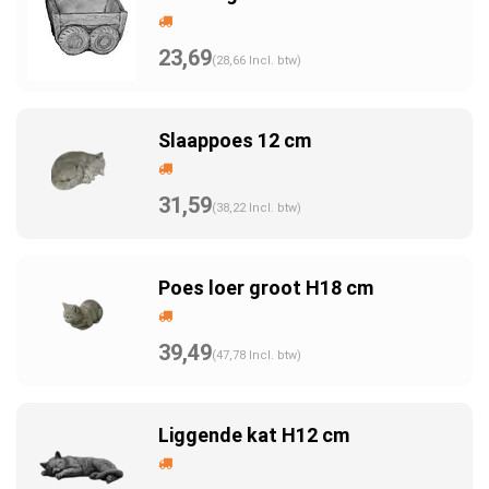
23,69
(28,66 Incl. btw)
Slaappoes 12 cm
31,59
(38,22 Incl. btw)
Poes loer groot H18 cm
39,49
(47,78 Incl. btw)
Liggende kat H12 cm