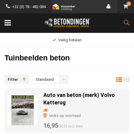
0
+32 (0) 78 - 482 084
Groot assortiment
Tuinbeelden beton
Filter
Standaard
Auto van beton (merk) Volvo
Katterug
stuks op voorraad
16,95
(20,51 Incl. btw)