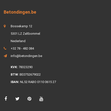
Betondingen.be
Bossekamp 12
5301 LZ Zaltbommel
Nederland
+32 78 - 482 084
info@betondingen.be
KVK:
78323290
BTW:
BE0752679022
IBAN:
NL52 RABO 0110 0615 27