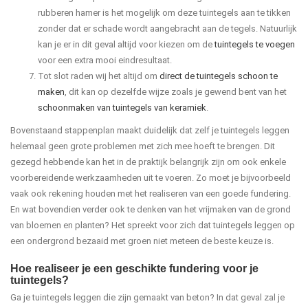
rubberen hamer is het mogelijk om deze tuintegels aan te tikken
zonder dat er schade wordt aangebracht aan de tegels. Natuurlijk
kan je er in dit geval altijd voor kiezen om de
tuintegels te voegen
voor een extra mooi eindresultaat.
Tot slot raden wij het altijd om
direct de tuintegels schoon te
maken
, dit kan op dezelfde wijze zoals je gewend bent van het
schoonmaken van tuintegels van keramiek
.
Bovenstaand stappenplan maakt duidelijk dat zelf je tuintegels leggen
helemaal geen grote problemen met zich mee hoeft te brengen. Dit
gezegd hebbende kan het in de praktijk belangrijk zijn om ook enkele
voorbereidende werkzaamheden uit te voeren. Zo moet je bijvoorbeeld
vaak ook rekening houden met het realiseren van een goede fundering.
En wat bovendien verder ook te denken van het vrijmaken van de grond
van bloemen en planten? Het spreekt voor zich dat tuintegels leggen op
een ondergrond bezaaid met groen niet meteen de beste keuze is.
Hoe realiseer je een geschikte fundering voor je
tuintegels?
Ga je tuintegels leggen die zijn gemaakt van beton? In dat geval zal je