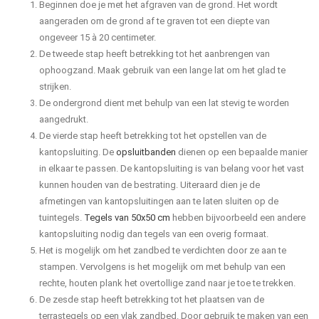
Beginnen doe je met het afgraven van de grond. Het wordt
aangeraden om de grond af te graven tot een diepte van
ongeveer 15 à 20 centimeter.
De tweede stap heeft betrekking tot het aanbrengen van
ophoogzand. Maak gebruik van een lange lat om het glad te
strijken.
De ondergrond dient met behulp van een lat stevig te worden
aangedrukt.
De vierde stap heeft betrekking tot het opstellen van de
kantopsluiting. De
opsluitbanden
dienen op een bepaalde manier
in elkaar te passen. De kantopsluiting is van belang voor het vast
kunnen houden van de bestrating. Uiteraard dien je de
afmetingen van kantopsluitingen aan te laten sluiten op de
tuintegels.
Tegels van 50x50 cm
hebben bijvoorbeeld een andere
kantopsluiting nodig dan tegels van een overig formaat.
Het is mogelijk om het zandbed te verdichten door ze aan te
stampen. Vervolgens is het mogelijk om met behulp van een
rechte, houten plank het overtollige zand naar je toe te trekken.
De zesde stap heeft betrekking tot het plaatsen van de
terrastegels op een vlak zandbed. Door gebruik te maken van een