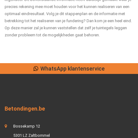
precies rekening mee moet houden voor het kunnen realiseren van een
optimaal eindresultaat. Volg je dit stappenplan en de informatie met
betrekking tot het realiseren van je fundering? Dan kom je een heel eind.
Op deze manier zal je kunnen vaststellen dat zelf je tuintegels leggen
zonder probleem tot de mogelijkheden gaat behoren.
WhatsApp klantenservice
Betondingen.be
Bossekamp 12
5301 LZ Zaltbommel