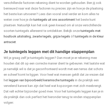
verschillende factoren rekening dient te worden gehouden. Ben jij ook
benieuwd naar wat deze factoren nu precies zijn en hoe je de plaatsing
het beste kan uitvoeren? Lees dan vooral snel verder en kom alles te
weten over hoe je de
tuintegels uit ons assortiment
het beste kunt
plaatsen. Natuurlijk kan het ook geen kwaad om al onze verschillende
soorten tuintegels allereerst te ontdekken. Bekijk onze
tuintegels met
houtlook uitstraling
,
zwarte tegels
,
grijze tegels
óf
tuintegels in de kleur
antraciet
.
Je tuintegels leggen met dit handige stappenplan
Wil je graag zelf je tuintegels leggen? Dan moet je er rekening mee
houden dat dit op een correcte manier dient te gebeuren. Het laatste wat
je namelijk wil is dat je geconfronteerd wordt met een terras dat schots
en scheef komt te liggen. Voor heel wat mensen geldt dat ze vrezen dat
het
leggen van bijvoorbeeld keramische tuintegels
in de praktijk een
vervelend karwei kan zijn dat heel wat kopzorgen met zich meebrengt.
Dat valt echter bijzonder goed mee. Voor het tuintegels leggen kan je in
de praktijk dan ook perfect het hieronder terug te vinden stappenplan
volgen: