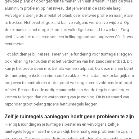
gewone plank of door gebruik te maken van een afreilat. Plaats de twee
aluminium profielen op het niveau dat je wenst in de stabiele laag.
Vervolgens dien je de afreilat of plank over de twee profielen naar je toe
te trekken. Het overtollige zand kan vervolgens worden verwijderd. Op
deze manier is het mogelijk om het volledige terras af te werken. Zorg
hierbij voor het realiseren van een hellingsgraad van ongeveer één à twee
centimeter.
Tot slot dien je bij het realiseren van je fundering voor tuintegels leggen
ook rekening te houden met het verdichten van het zandcementbad. Dit
kan je het beste doen met behulp van een trilplaat. Op deze manier komt
de fundering enkele centimeters te zakken. Het is dan ook belangrijk om
nog even te controleren of de grond wel nog steeds voldoende afloopt
of niet. Besteedt er de nodige aandacht aan dat de tegels nooit hoger
komen te liggen dan de waterkering van je woning. Dit is uiteraard van
bijzonder groot belang tijdens het tuintegels leggen.
Zelf je tuintegels aanleggen hoeft geen probleem te zijn
Hier bij Betondingen je tuintegels bestellen en vervolgens zelf je
tuintegels leggen hoeft in de praktijk helemaal geen probleem te zijn, in
tegendeel. De bovenstaande informatie heeft duidelijk gemaakt waar je