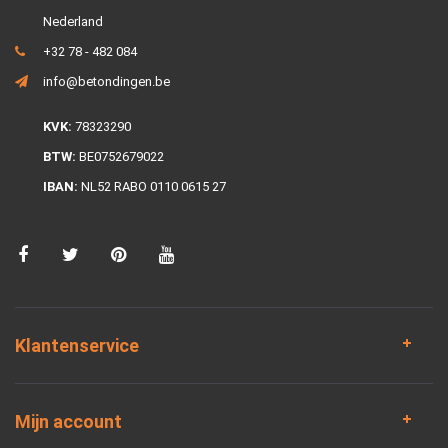
Nederland
+32 78 - 482 084
info@betondingen.be
KVK:
78323290
BTW:
BE0752679022
IBAN:
NL52 RABO 0110 0615 27
Klantenservice
Mijn account