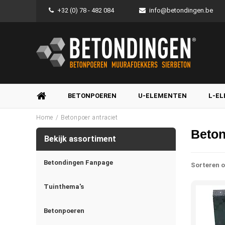
+32 (0) 78 - 482 084
info@betondingen.be
BETONPOEREN
U-ELEMENTEN
L-E
/
Home
Betonpoer antraciet
Beton
Bekijk assortiment
Betondingen Fanpage
Sorteren o
Tuinthema's
Betonpoeren