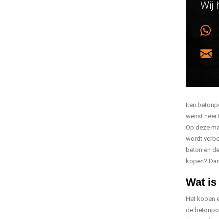
Wij 
Een betonpo
wenst neer 
Op deze man
wordt verbe
beton en de
kopen? Dan 
Wat is
Het kopen e
de betonpoe