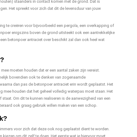
outen) staanders in contact komen met de grond. Dat is
ngen. Het spreekt voor zich dat dit de levensduur van jouw
ng te creëren voor bijvoorbeeld een pergola, een overkapping of
onpoer enigszins boven de grond uitsteekt ook een aantrekkelijke
ar een betonpoer antraciet over beschikt zal dan ook heel wat
g?
ng mee moeten houden dat er een aantal zaken zijn vereist.
t namelijk bovendien ook te denken van zogenaamde
waarna dan pas de betonpoer antraciet erin wordt geplaatst. Het
ing mee houden dat het geheel volledig waterpas moet staan. Het
f staat. Om dit te kunnen realiseren is de aanwezigheid van een
 uiteraard ook graag gebruik willen maken van een schop.
rk?
 immers voor zich dat deze ook nog geplaatst dient te worden.
 kiezen om dit zelf te doen. Het eerste wat je hiervoor moet