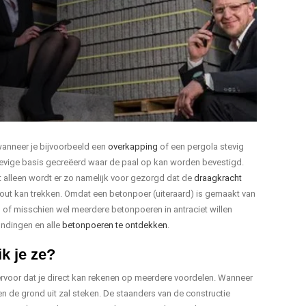
wanneer je bijvoorbeeld een
overkapping
of een pergola stevig
stevige basis gecreëerd waar de paal op kan worden bevestigd.
alleen wordt er zo namelijk voor gezorgd dat de
draagkracht
hout kan trekken. Omdat een betonpoer (uiteraard) is gemaakt van
 of misschien wel meerdere betonpoeren in antraciet willen
ondingen en alle
betonpoeren te ontdekken
.
k je ze?
ervoor dat je direct kan rekenen op meerdere voordelen. Wanneer
n de grond uit zal steken. De staanders van de constructie