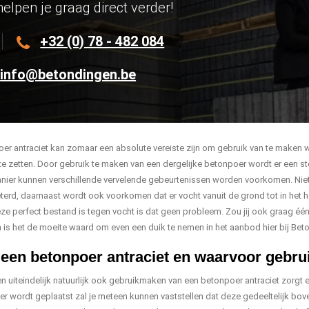
helpen je graag direct verder!
+32 (0) 78 - 482 084
info@betondingen.be
er antraciet kan zomaar een absolute vereiste zijn om gebruik van te maken 
te zetten. Door gebruik te maken van een dergelijke betonpoer wordt er een 
ier kunnen verschillende vervelende gebeurtenissen worden voorkomen. Niet 
terd, daarnaast wordt ook voorkomen dat er vocht vanuit de grond tot in het 
ze perfect bestand is tegen vocht is dat geen probleem. Zou jij ook graag één
is het de moeite waard om even een duik te nemen in het aanbod hier bij Bet
 een betonpoer antraciet en waarvoor gebrui
n uiteindelijk natuurlijk ook gebruikmaken van een betonpoer antraciet zorgt 
r wordt geplaatst zal je meteen kunnen vaststellen dat deze gedeeltelijk bove