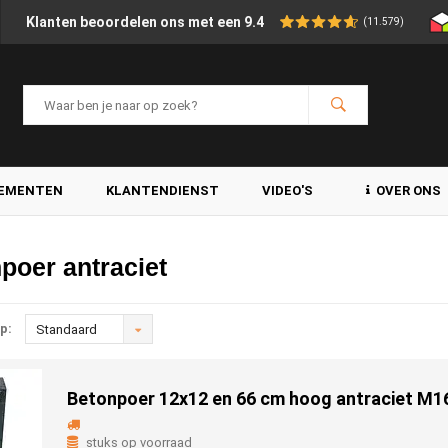
Klanten beoordelen ons met een 9.4
(11.579)
LEMENTEN
KLANTENDIENST
VIDEO'S
OVER ONS
poer antraciet
p:
Standaard
Betonpoer 12x12 en 66 cm hoog antraciet M1
stuks op voorraad