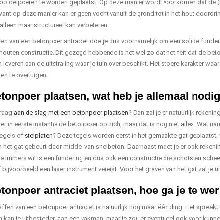
op de poeren te worden geplaatst. Op deze manier wordt voorkomen dat de (h
 want op deze manier kan er geen vocht vanuit de grond tot in het hout doordri
alleen maar structureel kan verbeteren.
n van een betonpoer antraciet doe je dus voornamelijk om een solide funderi
houten constructie. Dit gezegd hebbende is het wel zo dat het feit dat de bet
 leveren aan de uitstraling waar je tuin over beschikt. Het stoere karakter wa
n te overtuigen.
tonpoer plaatsen, wat heb je allemaal nodi
graag
aan de slag met een betonpoer plaatsen
? Dan zal je er natuurlijk rekeni
is er in eerste instantie de betonpoer op zich, maar dat is nog niet alles. Wa
egels of
stelplaten
? Deze tegels worden eerst in het gemaakte gat geplaatst, 
n het gat gebeurt door middel van snelbeton. Daarnaast moet je er ook reken
 je immers wil is een fundering en dus ook een constructie die schots en schee
 bijvoorbeeld een laser instrument vereist. Voor het graven van het gat zal je
tonpoer antraciet plaatsen, hoe ga je te we
ffen van een betonpoer antraciet is natuurlijk nog maar één ding. Het spreekt
n kan je uitbesteden aan een vakman, maar je zou er eventueel ook voor kunnen