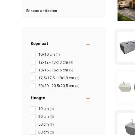
B-keus artikelen
Kopmaat
10x10 cm
(1)
12x12 - 13x13 cm
(4)
15x15 - 16x16 cm
(5)
17,5x17,5 - 18x18 cm
(1)
20x20 - 20,5x20,5 cm
(5)
Hoogte
10 cm
(4)
20 cm
(3)
50 cm
(5)
60 cm
(2)