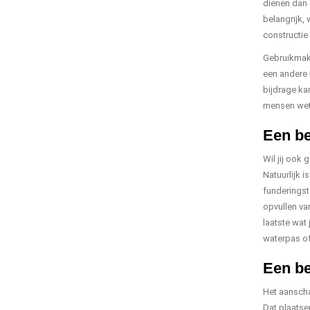
dienen dan 
belangrijk,
constructie 
Gebruikmake
een andere 
bijdrage kan
mensen wete
Een be
Wil jij ook 
Natuurlijk 
funderingst
opvullen va
laatste wat
waterpas of
Een be
Het aanscha
Dat plaatse