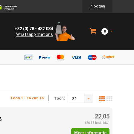
Inloggen
+32 (0) 78 - 482 084
0
Whatsapp met ons
Toon 1 - 16 van 16
Toon:
24
22,05
6
(26,68 Incl. btw)
Meer informatie