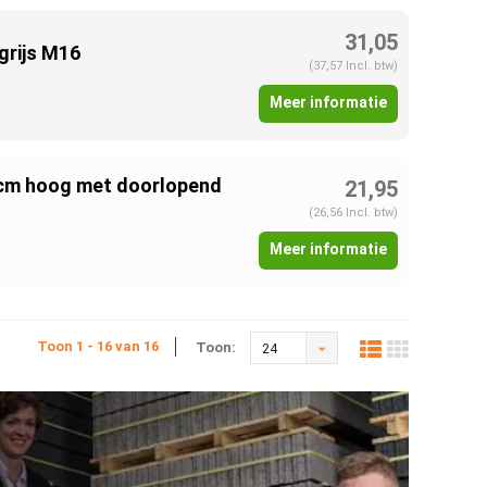
31,05
grijs M16
(37,57 Incl. btw)
Meer informatie
 cm hoog met doorlopend
21,95
(26,56 Incl. btw)
Meer informatie
Toon 1 - 16 van 16
Toon:
24